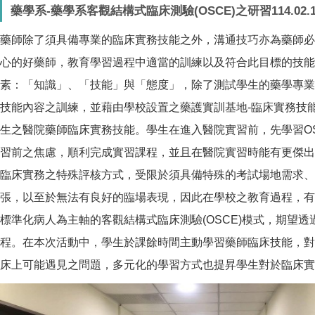
藥學系-藥學系客觀結構式臨床測驗(OSCE)之研習114.02.17
藥師除了須具備專業的臨床實務技能之外，溝通技巧亦為藥師必
心的好藥師，教育學習過程中適當的訓練以及符合此目標的技能
素：「知識」、「技能」與「態度」，除了測試學生的藥學專業
技能內容之訓練，並藉由學校設置之藥護實訓基地-臨床實務技
生之醫院藥師臨床實務技能。學生在進入醫院實習前，先學習O
習前之焦慮，順利完成實習課程，並且在醫院實習時能有更傑出的
臨床實務之特殊評核方式，受限於須具備特殊的考試場地需求
張，以至於無法有良好的臨場表現，因此在學校之教育過程，有
標準化病人為主軸的客觀結構式臨床測驗(OSCE)模式，期
程。在本次活動中，學生於課餘時間主動學習藥師臨床技能，對
床上可能遇見之問題，多元化的學習方式也提昇學生對於臨床實