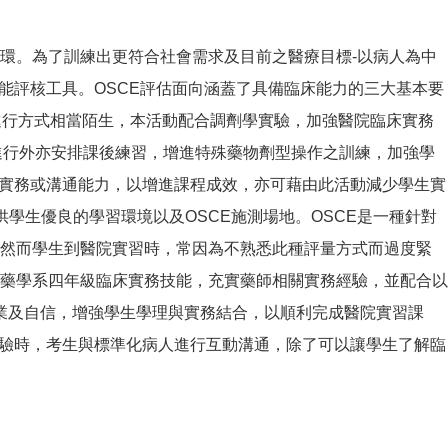
環。為了訓練出更符合社會需求及目前之醫療目標-以病人為中
能評核工具。OSCE評估面向涵蓋了具備臨床能力的三大基本要
進行方式相當陌生，本活動配合調劑學實驗，加強醫院臨床實務
進行外亦安排課後練習，增進特殊藥物劑型操作之訓練，加強學
之實務或溝通能力，以增進課程成效，亦可藉由此活動減少學生實
學生優良的學習環境以及OSCE施測場地。OSCE是一種針對
。然而學生到醫院實習時，常因為不熟悉此種評量方式而過度緊
藥學系四年級臨床實務技能，充實藥師相關實務經驗，並配合以
專業及自信，增強學生學理與實務結合，以順利完成醫院實習課
測驗時，考生與標準化病人進行互動溝通，除了可以讓學生了解臨