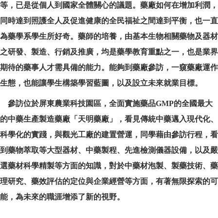
等，已是從個人到國家全體關心的議題。藥廠如何在增加利潤，
同時達到照護全人及促進健康的全民福祉之間達到平衡，也一直
為藥學系學生所好奇。藥師的培養，由基本生物相關藥物及器材
之研發、製造、行銷及推廣，均是藥學教育重點之一，也是業界
期待的藥事人才需具備的能力。能夠到藥廠參訪，一窺藥廠運作
生態，也能讓學生構築學習藍圖，以及設立未來就業目標。
參訪位於屏東農業科技園區，全面實施藥品GMP的全國最大
的中藥生產製造藥廠「天明藥廠」，看見傳統中藥邁入現代化、
科學化的實踐，與觀光工廠的建置營運，同學藉由參訪行程，看
到藥物萃取等大型器材、中藥製程、先進檢測儀器設備，以及嚴
選藥材科學精製等方面的知識，對於中藥材泡製、製藥技術、藥
理研究、藥效評估的定位與企業經營等方面，有著無限探索的可
能，為未來的職涯增添了新的視野。