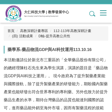
跳
到
大仁科技大學 | 教學發展中心
1
主
Tajen University Center For Teaching Learning Development
要
內
容
首頁
高教深耕計畫專區
112-113年高教深耕計畫
區
(四) 活動成果
D軸-提升高教公共性
藥學系-藥品物流GDP與AI科技運用113.10.16
本活動邀請位於新北市三重區的「全華藥品股份有限公司」
的總經理陳柱石先生來為學生演講，演講的題目是「藥品物
流GDP與AI科技之運用」。 現今政府為了提升製藥產業能
與國際接軌，除了提升製藥產業的研發能力，期盼國內製藥
產業也能研發出符合世界專利的專利藥。另外也致力於提升
藥品生產的水準，期待台灣藥品的品質也能達到國際的認
可，進而藥品能外銷至海外市場，因而有製藥流程的規範